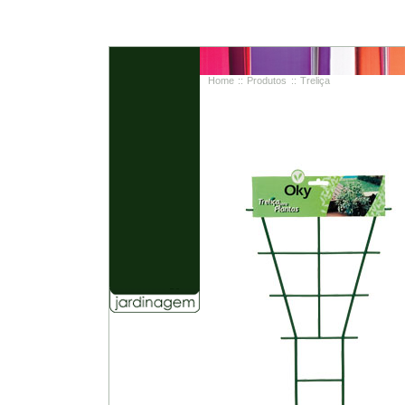
Home
::
Produtos
:: Treliça