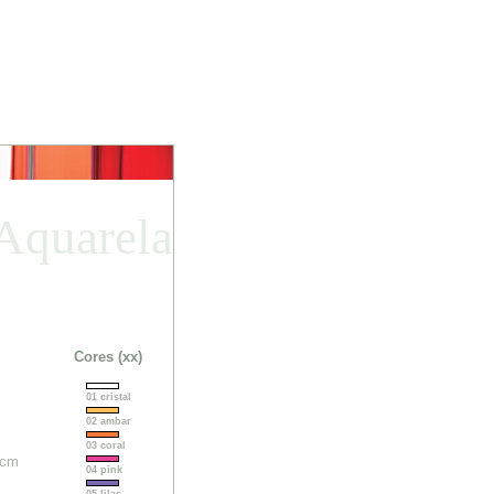
Aquarela
Cores (xx)
01 cristal
02 ambar
03 coral
 cm
04 pink