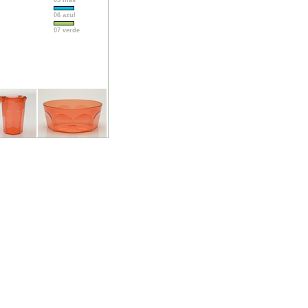
05 lilas
06 azul
07 verde