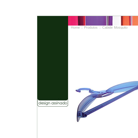
Home
::
Produtos
:: Cabide Mosquito